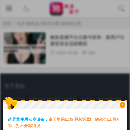
首页
包含"鲍鱼盒子账号注册"标签的文章
鲍鱼直播平台注册与登录：新用户注
册登录全流程教程
2025-10-26
509
关于本站
鲍鱼盒子是一款聚合多款直播平台的软件，给你不一样的视觉体验，
×
鲍鱼盒子官方认证邀请码【69849064】。一键下载安装，续期卡在
线购买，全网通用！好看又好玩，赶快下载吧。
请尽量使用安卓设备，
由于苹果(IOS)风控原因，偶尔会出现闪
Copyright © 2025 本站由
鲍鱼盒子
强力驱动
川ICP备6666666号
退，打不开等情况。