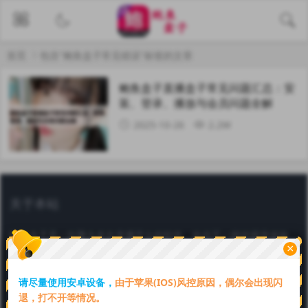
首页
包含"鲍鱼盒子常见错误"标签的文章
鲍鱼盒子直播盒子常见问题汇总：安
装、登录、播放与会员问题全解
2025-10-26
2.2W
关于本站
鲍鱼盒子是一款聚合多款直播平台的软件，给你不一样的视觉体验，
×
鲍鱼盒子官方认证邀请码【69849064】。一键下载安装，续期卡在
线购买，全网通用！好看又好玩，赶快下载吧。
请尽量使用安卓设备，
由于苹果(IOS)风控原因，偶尔会出现闪
Copyright © 2025 本站由
鲍鱼盒子
强力驱动
川ICP备6666666号
退，打不开等情况。