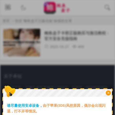
首页
包含"鲍鱼盒子正版充值"标签的文章
鲍鱼盒子卡密正版购买与激活教程：
官方安全充值指南
2025-10-27
409
关于本站
鲍鱼盒子是一款聚合多款直播平台的软件，给你不一样的视觉体验，
×
鲍鱼盒子官方认证邀请码【69849064】。一键下载安装，续期卡在
线购买，全网通用！好看又好玩，赶快下载吧。
请尽量使用安卓设备，
由于苹果(IOS)风控原因，偶尔会出现闪
Copyright © 2025 本站由
鲍鱼盒子
强力驱动
川ICP备6666666号
退，打不开等情况。