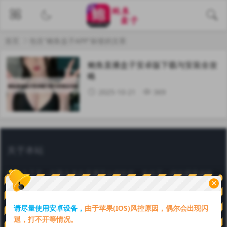
首页
包含"鲍鱼盒子APP"标签的文章
鲍鱼直播盒子安卓版下载与安装全攻
略
2025-10-21
369
关于本站
鲍鱼盒子是一款聚合多款直播平台的软件，给你不一样的视觉体验，
×
鲍鱼盒子官方认证邀请码【69849064】。一键下载安装，续期卡在
线购买，全网通用！好看又好玩，赶快下载吧。
请尽量使用安卓设备，
由于苹果(IOS)风控原因，偶尔会出现闪
Copyright © 2025 本站由
鲍鱼盒子
强力驱动
川ICP备6666666号
退，打不开等情况。