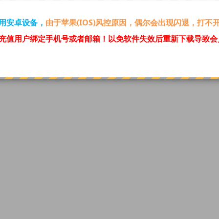
用户，官方推出了多种鲍鱼盒子卡密优惠活动，让用户在充值会员时享受
加福利。下面将带您全面...
用安卓设备，
由于苹果(IOS)风控原因，偶尔会出现闪退，打不
2025-11-01
370
#
鲍鱼盒子卡密优惠
#
鲍鱼盒子会员卡密
#
充值用户绑定手机号或者邮箱！
以免软件失效后重新下载导致会