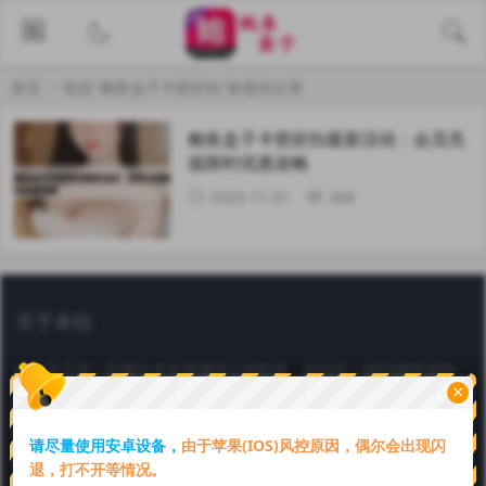
首页
包含"鲍鱼盒子卡密折扣"标签的文章
鲍鱼盒子卡密折扣最新活动：会员充
值限时优惠攻略
2025-11-01
368
关于本站
鲍鱼盒子是一款聚合多款直播平台的软件，给你不一样的视觉体验，
×
鲍鱼盒子官方认证邀请码【69849064】。一键下载安装，续期卡在
线购买，全网通用！好看又好玩，赶快下载吧。
请尽量使用安卓设备，
由于苹果(IOS)风控原因，偶尔会出现闪
Copyright © 2025 本站由
鲍鱼盒子
强力驱动
川ICP备6666666号
退，打不开等情况。