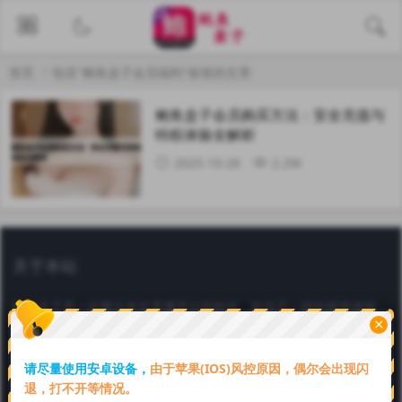
首页
包含"鲍鱼盒子会员福利"标签的文章
鲍鱼盒子会员购买方法：安全充值与
特权体验全解析
2025-10-26
2.2W
关于本站
鲍鱼盒子是一款聚合多款直播平台的软件，给你不一样的视觉体验，
×
鲍鱼盒子官方认证邀请码【69849064】。一键下载安装，续期卡在
线购买，全网通用！好看又好玩，赶快下载吧。
请尽量使用安卓设备，
由于苹果(IOS)风控原因，偶尔会出现闪
Copyright © 2025 本站由
鲍鱼盒子
强力驱动
川ICP备6666666号
退，打不开等情况。